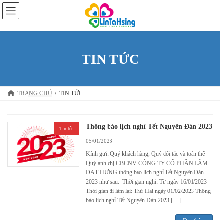
Skip
Skip
to
to
the
the
content
Navigation
TIN TỨC
TRANG CHỦ
TIN TỨC
Thông báo lịch nghỉ Tết Nguyên Đán 2023
Tin tết
05/01/2023
Kính gửi: Quý khách hàng, Quý đối tác và toàn thể
Quý anh chị CBCNV. CÔNG TY CỔ PHẦN LÂM
ĐẠT HƯNG thông báo lịch nghỉ Tết Nguyên Đán
2023 như sau: Thời gian nghỉ: Từ ngày 16/01/2023
Thời gian đi làm lại: Thứ Hai ngày 01/02/2023 Thông
báo lịch nghỉ Tết Nguyên Đán 2023 […]