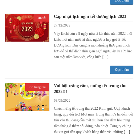
Đọc thêm
Cập nhật lịch nghỉ tết dương lịch 2023
Tin tết
27/12/2022
Vậy là chỉ còn vài ngày nữa là kết thúc năm 2022 thời
khắc một năm mới lại đến, người ta hay gọi là Tết
Dương lịch. Đây cũng là một khoảng thời gian thích
hợp để có thể dành thời gian nghỉ ngơi, lấy lại sức lực
sau một năm làm việc, cống hiến […]
Đọc thêm
Vui hội trăng rằm, mừng tết trung thu
Tin trung thu
2022!!!
09/09/2022
Chúc mừng tết trung thu 2022 Kính gửi: Quý khách
hàng, quý đối tác! Một mùa Trung thu nữa lại đến, tiết
trời vào thu đang dần mát dịu hơn cho đêm hội trăng
rằm tháng 8 thêm sôi động, náo nhiệt. Công ty chúng
tôi xin gửi đến quý khách hàng thân yêu những […]